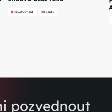
Development
Events
ni pozvednout