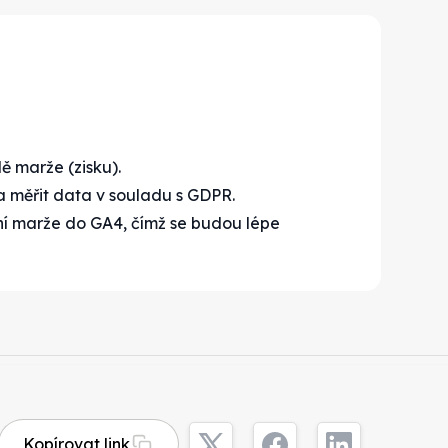
 marže (zisku).
 měřit data v souladu s GDPR.
ní marže do GA4, čímž se budou lépe
Kopírovat link