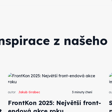
inspirace z našeho
autor
Jakub Grabec
3 minuty čtení
au
FrontKon 2025: Největší front-
t
endová akce roku