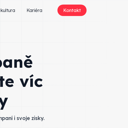
 kultura
Kariéra
Kontakt
paně
te víc
y
aní i svoje zisky.