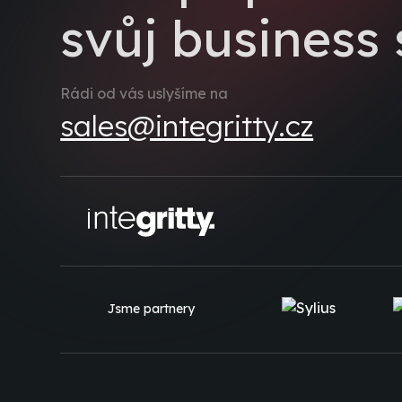
svůj business
Rádi od vás uslyšíme na
sales@integritty.cz
Jsme partnery