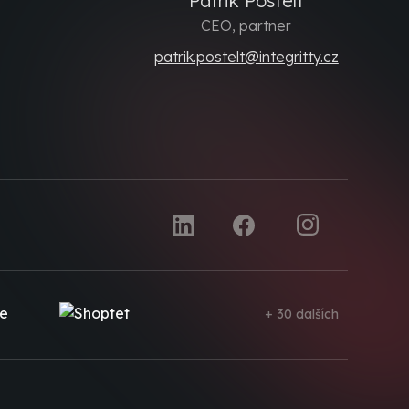
Patrik Postelt
CEO, partner
patrik.postelt@integritty.cz
+ 30 dalších