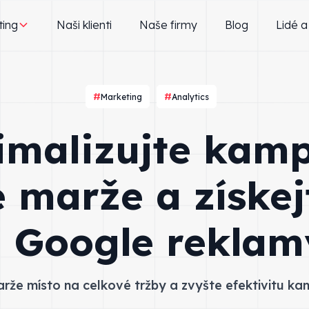
ting
Naši klienti
Naše firmy
Blog
Lidé a
Marketing
Analytics
imalizujte kam
 marže a získej
z Google reklam
že místo na celkové tržby a zvyšte efektivitu kamp