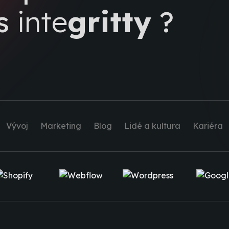
 s
inte
gritty
?
Vývoj
Marketing
Blog
Lidé a kultura
Kariéra