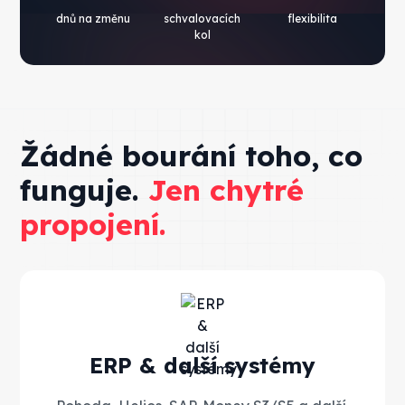
dnů na změnu
schvalovacích
flexibilita
kol
Žádné bourání toho, co
funguje.
Jen chytré
propojení.
ERP & další systémy