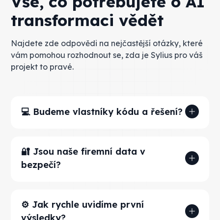
Vše, co potřebujete o AI
transformaci vědět
Najdete zde odpovědi na nejčastější otázky, které
vám pomohou rozhodnout se, zda je Sylius pro váš
projekt to pravé.
💻 Budeme vlastníky kódu a řešení?
Ano. Veškerý kód, konfigurace automatizací v
Make/n8n i nastavení agentů, které pro vás
🔐 Jsou naše firemní data v
vytvoříme, plně vlastníte. Neexistuje žádný
bezpečí?
"vendor lock-in". Pokud se rozhodnete
pokračovat s vlastním týmem, vše vám
Bezpečnost je naší prioritou. Při implementaci
předáme.
využíváme enterprise verze modelů, které
⚙️ Jak rychle uvidíme první
vaše data nepoužívají k dalšímu trénování.
výsledky?