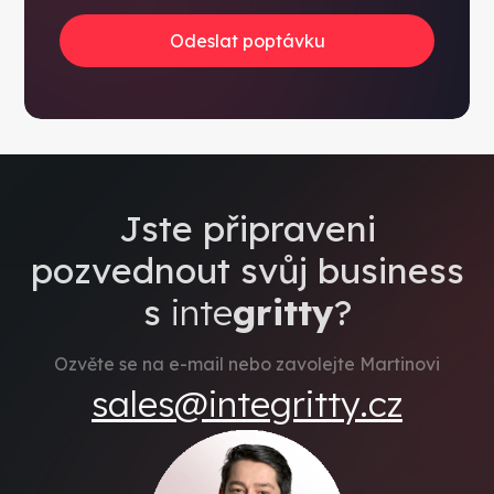
Jste připraveni
pozvednout svůj business
s
inte
gritty
?
Ozvěte se na e-mail nebo zavolejte Martinovi
sales@integritty.cz