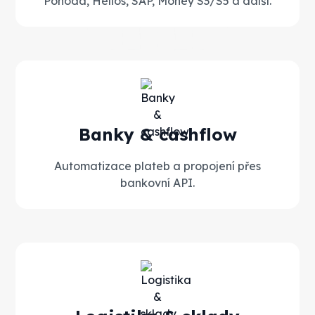
Pohoda, Helios, SAP, Money S3/S5 a další.
Banky & cashflow
Automatizace plateb a propojení přes
bankovní API.