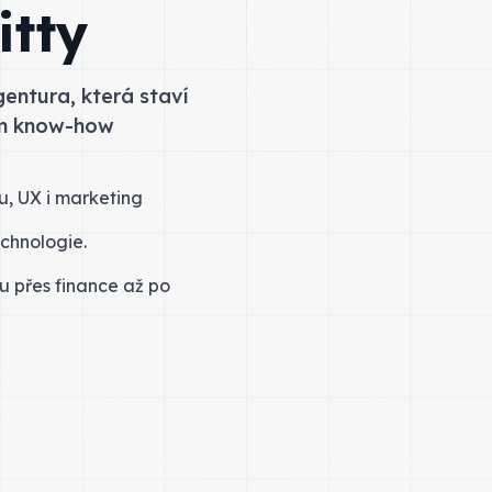
itty
entura, která staví
ém know-how
u, UX i marketing
chnologie.
u přes finance až po