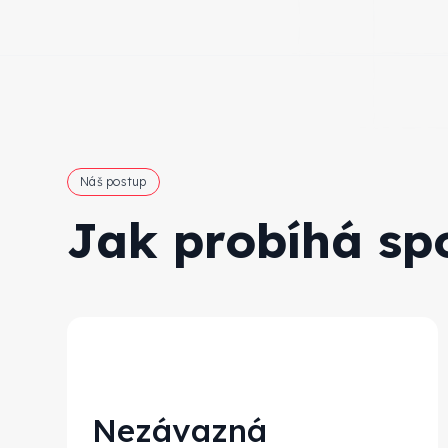
Náš postup
Jak probíhá sp
Nezávazná