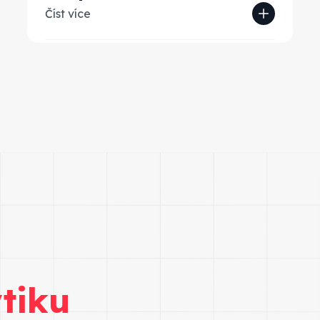
Číst více
Dodáme instrukce k nasdílení přístupů
(případně vás navedeme po telefonu) a
následně vše nasadíme. Implementaci
zvládneme zpravidla do 2 pracovních
dnů.
tiku