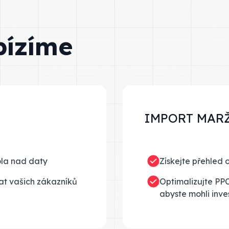
bízíme
IMPORT MAR
ola nad daty
Získejte přehled 
at vašich zákazníků
Optimalizujte PPC
abyste mohli inves