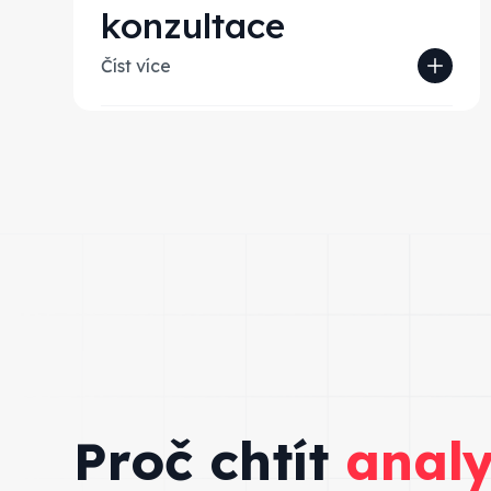
konzultace
Číst více
Pobavíme se o vašem byznysu a
navrhneme ideální řešení pro váš use-
case. Konzultace je zdarma a k ničemu
vás nezavazuje.
Proč chtít
analy