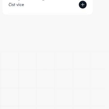
Číst více
Připravíme plně automatizovaný
reporting na míru vašim potřebám.
Zahrneme všechny analytické a reklamní
systémy, které využíváte, a také vaše
interní data ze CRM, ERP a účetních
systémů.