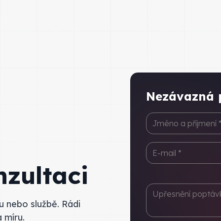
Nezávazná 
zultaci
u nebo službě. Rádi
 míru.