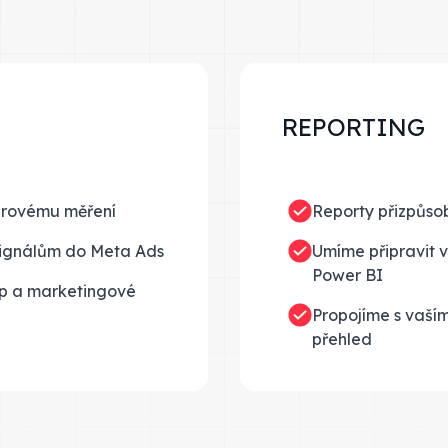
REPORTING
verovému měření
Reporty přizpůso
 signálům do Meta Ads
Umíme připravit 
Power BI
op a marketingové
Propojíme s vaší
přehled