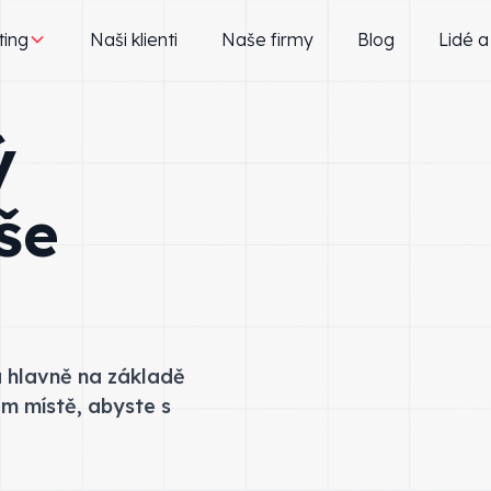
ting
Naši klienti
Naše firmy
Blog
Lidé a
ý
še
a hlavně na základě
om místě, abyste s